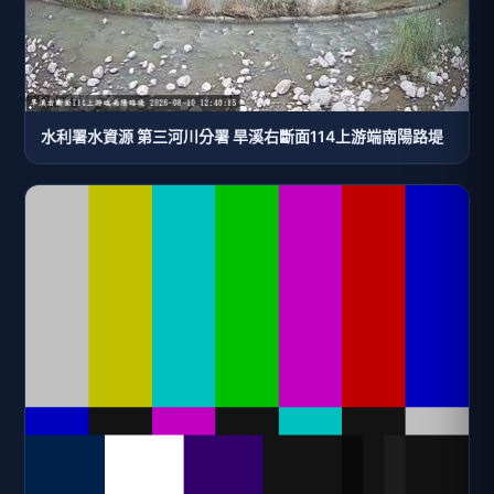
水利署水資源 第三河川分署 旱溪右斷面114上游端南陽路堤