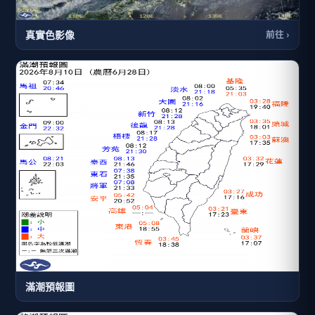
真實色影像
前往 ›
滿潮預報圖