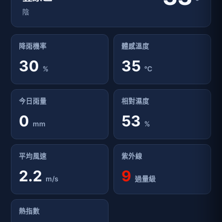
°
陰
降雨機率
體感溫度
30
35
%
°C
今日雨量
相對濕度
0
53
mm
%
平均風速
紫外線
2.2
9
m/s
過量級
熱指數