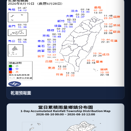
乾潮預報圖