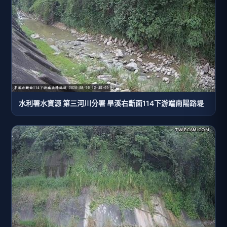
水利署水資源 第三河川分署 旱溪右斷面114下游端南陽路堤