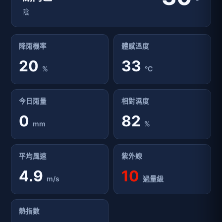
°
陰
降雨機率
體感溫度
20
33
%
°C
今日雨量
相對濕度
0
82
mm
%
平均風速
紫外線
4.9
10
m/s
過量級
熱指數