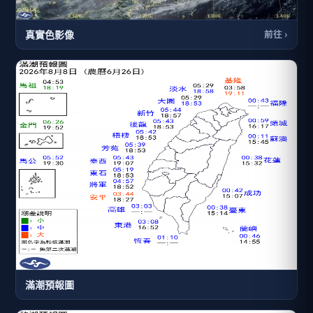
真實色影像
前往 ›
滿潮預報圖