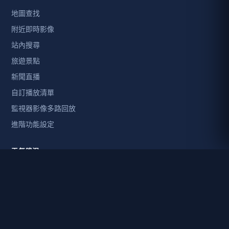
地圖查找
附近即時影像
站內搜尋
旅遊景點
新聞直播
自訂播放清單
監視器影像多路回放
進階功能設定
天氣路況
天氣資訊
颱風動態
風場預報顯示系統
即時天氣排行