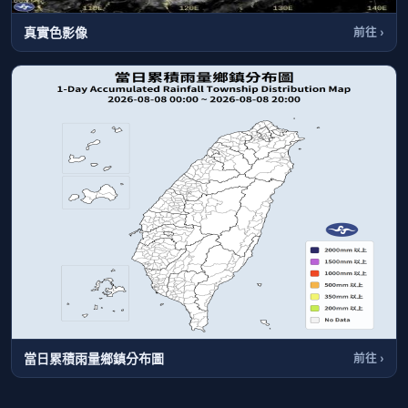
真實色影像
前往 ›
當日累積雨量鄉鎮分布圖
前往 ›