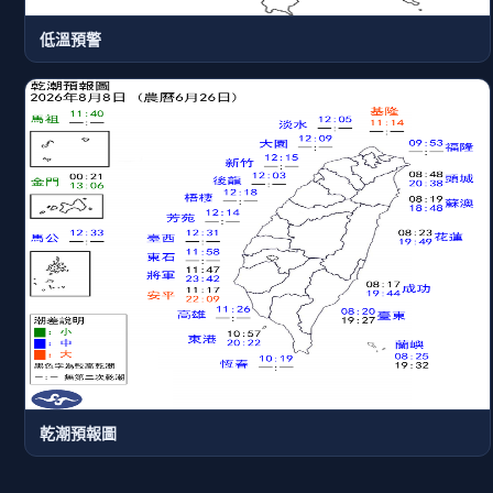
低溫預警
乾潮預報圖