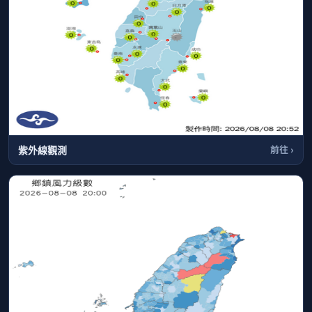
紫外線觀測
前往 ›