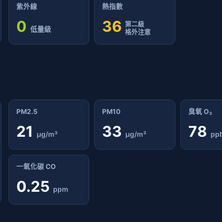
紫外線
熱指數
0
36
第二級
低量級
格外注意
PM2.5
PM10
臭氧 O₃
21
33
78
μg/m³
μg/m³
pp
一氧化碳 CO
0.25
ppm