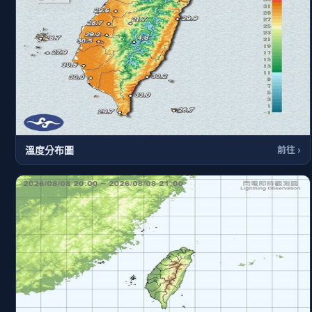
溫度分布圖
前往 ›