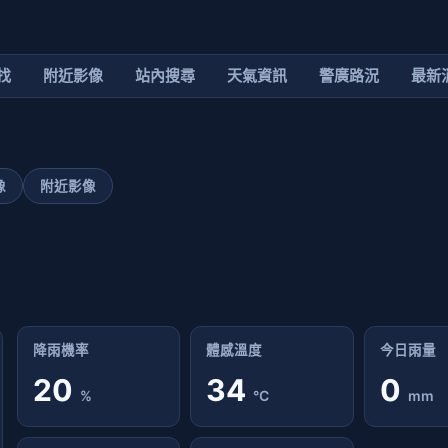
找
附近影像
站內搜尋
天氣資訊
警廣路況
最新
像
附近影像
降雨機率
體感溫度
今日雨量
20
34
0
%
°C
mm