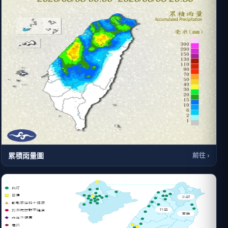
累積雨量圖
前往 ›