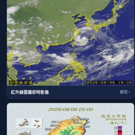
紅外線雲圖即時影像
前往 ›