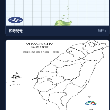
即時閃電
前往 ›