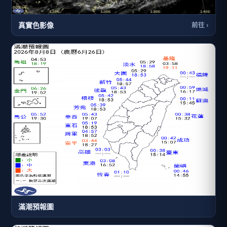
真實色影像
前往 ›
滿潮預報圖