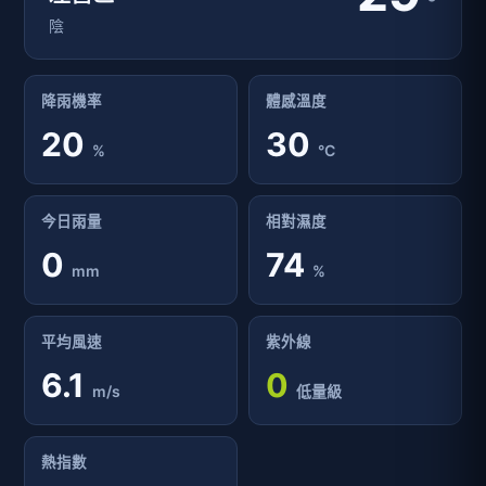
°
陰
降雨機率
體感溫度
20
30
%
°C
今日雨量
相對濕度
0
74
mm
%
平均風速
紫外線
6.1
0
m/s
低量級
熱指數