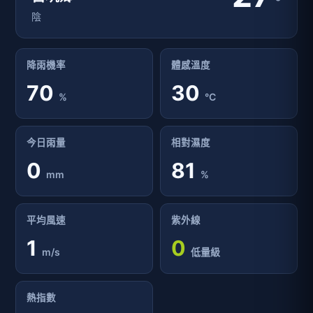
°
陰
降雨機率
體感溫度
70
30
%
°C
今日雨量
相對濕度
0
81
mm
%
平均風速
紫外線
1
0
m/s
低量級
熱指數