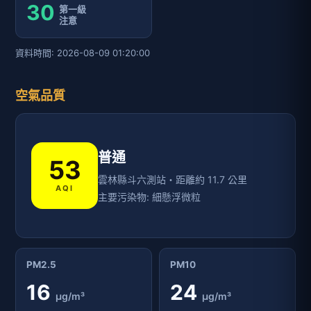
30
第一級
注意
資料時間: 2026-08-09 01:20:00
空氣品質
普通
53
雲林縣斗六測站・距離約 11.7 公里
AQI
主要污染物: 細懸浮微粒
PM2.5
PM10
16
24
μg/m³
μg/m³