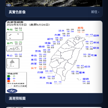
真實色影像
前往 ›
滿潮預報圖