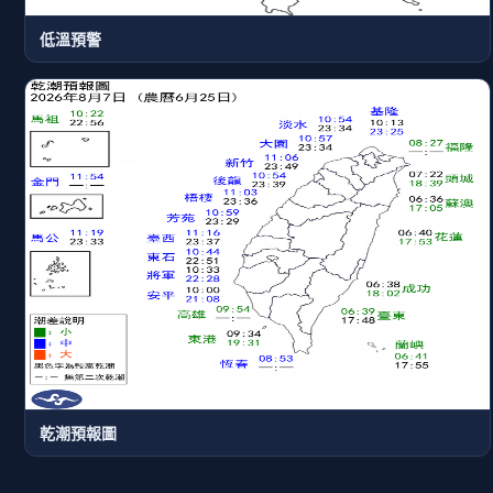
低溫預警
乾潮預報圖