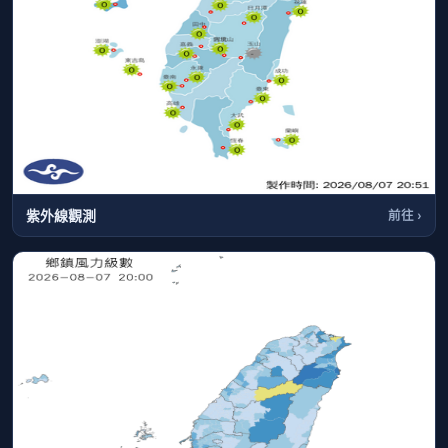
紫外線觀測
前往 ›