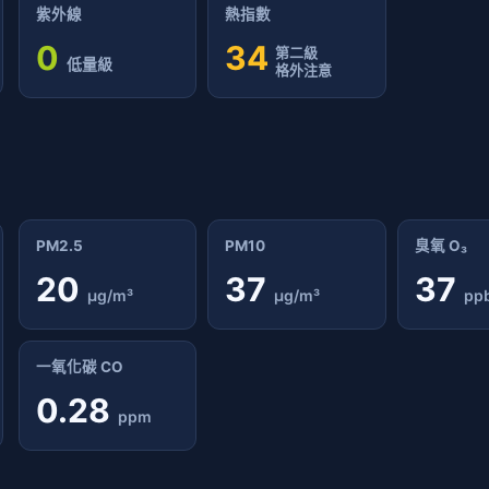
紫外線
熱指數
0
34
第二級
低量級
格外注意
PM2.5
PM10
臭氧 O₃
20
37
37
μg/m³
μg/m³
pp
一氧化碳 CO
0.28
ppm