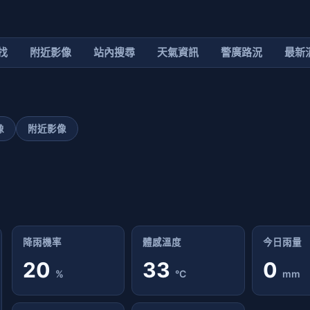
找
附近影像
站內搜尋
天氣資訊
警廣路況
最新
像
附近影像
降雨機率
體感溫度
今日雨量
20
33
0
%
°C
mm