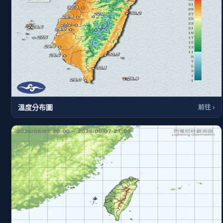
溫度分布圖
前往 ›