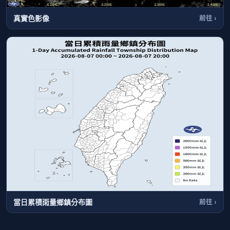
真實色影像
前往 ›
當日累積雨量鄉鎮分布圖
前往 ›