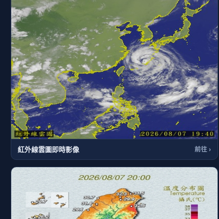
紅外線雲圖即時影像
前往 ›