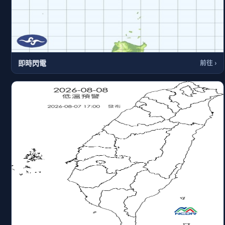
即時閃電
前往 ›