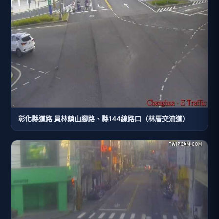
彰化縣道路 員林鎮山腳路、縣144線路口（林厝交流道）