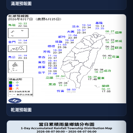
滿潮預報圖
乾潮預報圖