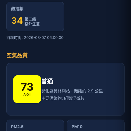
熱指數
34
第二級
格外注意
資料時間: 2026-08-07 06:00:00
空氣品質
普通
73
彰化縣員林測站・距離約 2.9 公里
AQI
主要污染物: 細懸浮微粒
PM2.5
PM10