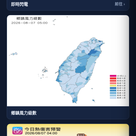
即時閃電
前往 ›
鄉鎮風力級數