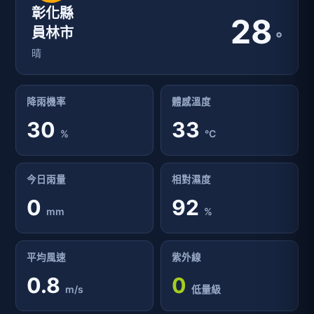
彰化縣
28
員林市
°
晴
降雨機率
體感溫度
30
33
%
°C
今日雨量
相對濕度
0
92
mm
%
平均風速
紫外線
0.8
0
m/s
低量級