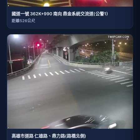
國道一號 362K+990 南向 鼎金系統交流道(公警1)
距離526公尺
高雄市道路 仁雄路、鼎力路(路橋北側)