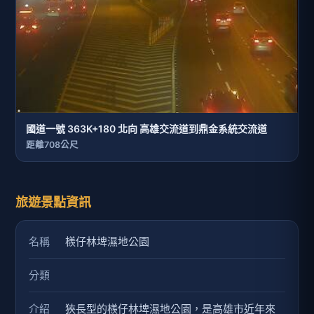
國道一號 363K+180 北向 高雄交流道到鼎金系統交流道
距離708公尺
旅遊景點資訊
名稱
檨仔林埤濕地公園
分類
介紹
狹長型的檨仔林埤濕地公園，是高雄市近年來