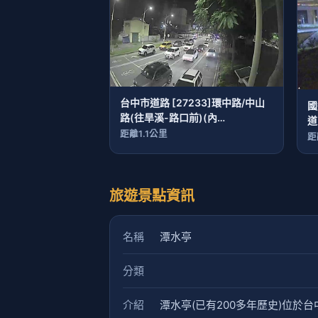
台中市道路 [27233]環中路/中山
國
路(往旱溪-路口前)(內
道
側)Huanzhong Rd./Zhongshan
距離1.1公里
距
Rd.
旅遊景點資訊
名稱
潭水亭
分類
介紹
潭水亭(已有200多年歷史)位