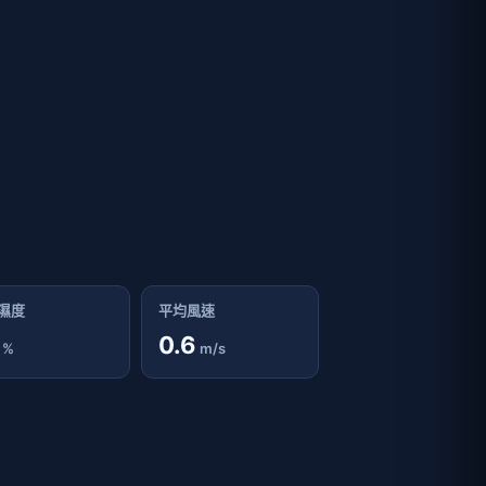
濕度
平均風速
0.6
%
m/s