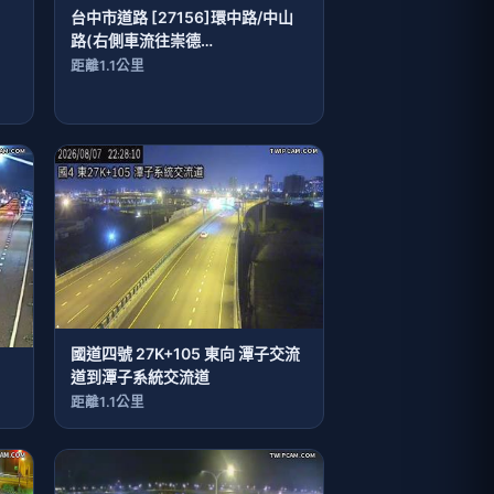
台中市道路 [27156]環中路/中山
路(右側車流往崇德
路),Huanzhong Rd/Zhongshan
距離1.1公里
Rd (Right side Traffic flow to
Chongde Rd)
國道四號 27K+105 東向 潭子交流
道到潭子系統交流道
距離1.1公里