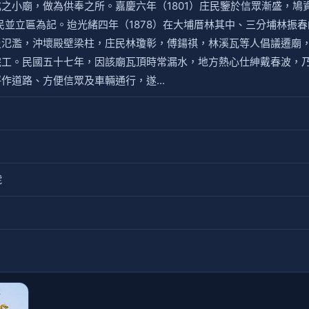
之小廟，做為供奉之所。嘉慶六年（1801）庄民鑒於信眾漸盛，鳩
庄民並立匾為記。迨光緒四年（1878）在大埔厝林其中、三分埔林振
災氾濫，沖壞殿壁梁柱，庄民林瓊彰，傅鍚祺，林溪瓦等人倡議遷廟
完工。民國五十七年，因該廟瓦頂時常漏水，地方熱心仕紳戴春波，
作道路、方便信眾及車輛通行，遂...
號