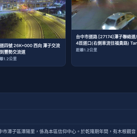
台中市道路 [27174]潭子聯絡道
4匝道口(右側車流往福貴路) Tan
道四號 26K+000 西向 潭子交流
Access Rd/Highway No. 4
距離1.2公里
到豐勢交流道
Ramp (Right side Traffic flow 
離1.2公里
Fugui Rd)
於台中市潭子區潭陽里，係為本區信仰中心。於乾隆期年間，有木根觀