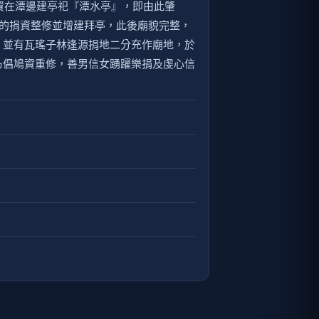
資在潭邊建亭祀『潭水亭』，即由此肇
春的捐資整修並增建拜亭，此後廟貌完整，
，並有瓦瑤子林逢源捐地二分充作廟地，於
乃倡鳩資重修，善男信女踴躍樂捐及虔心信