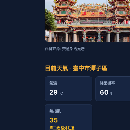
資料來源: 交通部觀光署
目前天氣 - 臺中市潭子區
氣溫
降雨機率
29
60
℃
%
熱指數
35
第二級 格外注意