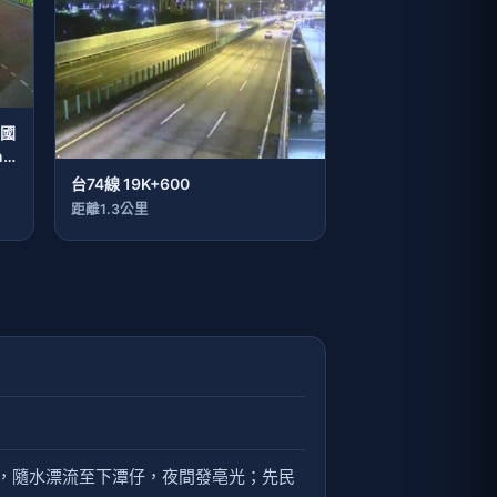
/國
zi
台74線 19K+600
to
距離1.3公里
音，隨水漂流至下潭仔，夜間發亳光；先民