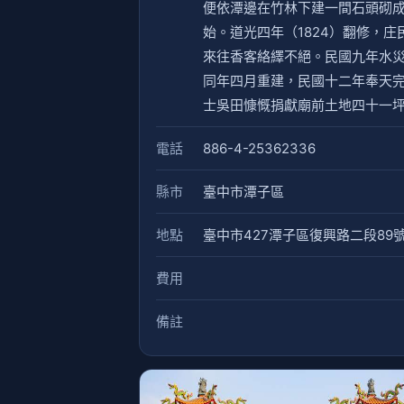
便依潭邊在竹林下建一間石頭砌成
始。道光四年（1824）翻修，
來往香客絡繹不絕。民國九年水
同年四月重建，民國十二年奉天
士吳田慷慨捐獻廟前土地四十一坪
電話
886-4-25362336
縣市
臺中市潭子區
地點
臺中市427潭子區復興路二段89
費用
備註