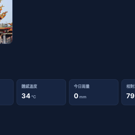
體感溫度
今日雨量
相對
34
0
79
℃
mm