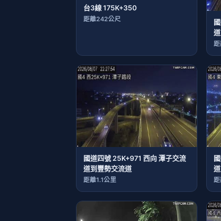
台3線 175K+350
距離242公尺
國
道
距
國道四號 25K+971 西向 潭子交流
國
道到豐勢交流道
道
距離1.1公里
距