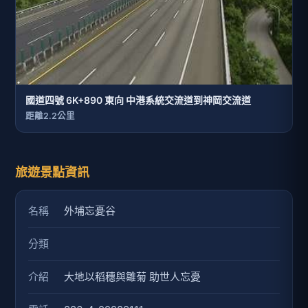
國道四號 6K+890 東向 中港系統交流道到神岡交流道
距離2.2公里
旅遊景點資訊
名稱
外埔忘憂谷
分類
介紹
大地以稻穗與雛菊 助世人忘憂