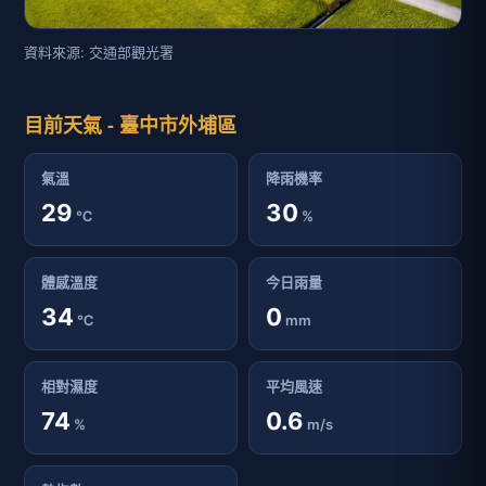
資料來源: 交通部觀光署
目前天氣 - 臺中市外埔區
氣溫
降雨機率
29
30
℃
%
體感溫度
今日雨量
34
0
℃
mm
相對濕度
平均風速
74
0.6
%
m/s