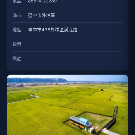
電話
886-4-22289111
縣市
臺中市外埔區
地點
臺中市438外埔區溪底路
費用
備註