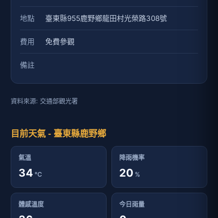
地點
臺東縣955鹿野鄉龍田村光榮路308號
費用
免費參觀
備註
資料來源: 交通部觀光署
目前天氣 - 臺東縣鹿野鄉
氣溫
降雨機率
34
20
℃
%
體感溫度
今日雨量