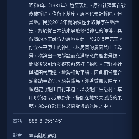
昭和6年（1931年）遷至現址。原神社建築在戰
後被拆除，僅留下基座，原本也預計拆除，但
當地居民於2013年開始積極爭取保存在地歷
史，終於從日本請來專職修繕神社的師傅，與
台灣的木工師合力原地重建，於2015年完工。
佇立在平原上的神社，以周圍的農園與山丘為
景，構築出一幅靜謐而充滿綠意的歷史景觀，
開放後吸引許多遊客前來打卡拍照。鹿野神社
與龍田村周邊，地勢相對平緩，因此相當適合
騎腳踏車遊覽。騎著鐵馬，迎著微風與陽光，
順遊鹿野龍田自行車道，以及龍田生態村，享
用現泡咖啡或鹿野茶，搭配在地水果製成的果
乾，沉浸在龍田村悠閒舒適的氛圍之中。
電話
886-8-9551451
縣市
臺東縣鹿野鄉