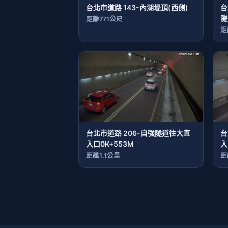
台北市道路 143-內湖堤頂(西側)
台
隧
距離771公尺
距
台北市道路 206-自強隧道往大直
台
入口0K+553M
入
距離1.1公里
距