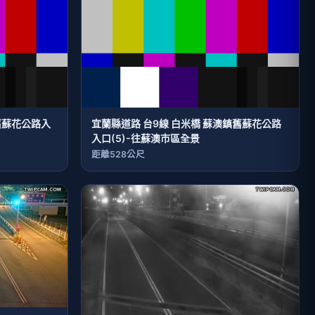
舊蘇花公路入
宜蘭縣道路 台9線 白米橋 蘇澳鎮舊蘇花公路
入口(5)-往蘇澳市區全景
距離528公尺