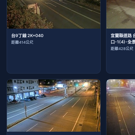
台9丁線 2K+040
宜蘭縣道路 
口-1(4)-全
距離414公尺
距離428公尺