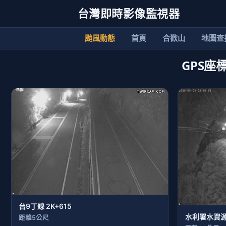
台灣即時影像監視器
颱風動態
首頁
合歡山
地圖查
GPS座標
台9丁線 2K+615
水利署水資源
距離5公尺