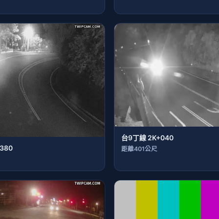
台9丁線 2K+040
380
距離401公尺