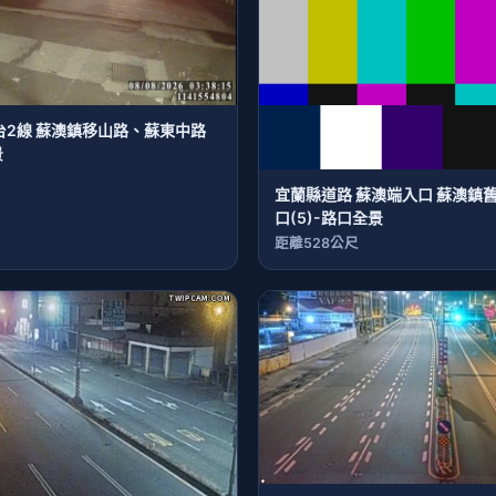
台2線 蘇澳鎮移山路、蘇東中路
景
宜蘭縣道路 蘇澳端入口 蘇澳鎮
口(5)-路口全景
距離528公尺