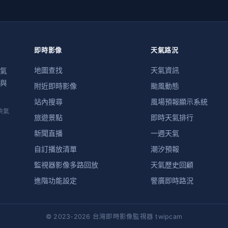
即時影像
天氣路況
地圖查找
天氣資訊
氣
與
附近即時影像
颱風動態
站內搜尋
風場預報顯示系統
央氣
旅遊景點
即時天氣排行
新聞直播
一週天氣
自訂播放清單
潮汐預報
監視器影像多路回放
天氣歷史回顧
進階功能設定
警廣即時路況
© 2023-2026 台灣即時影像監視器 twipcam