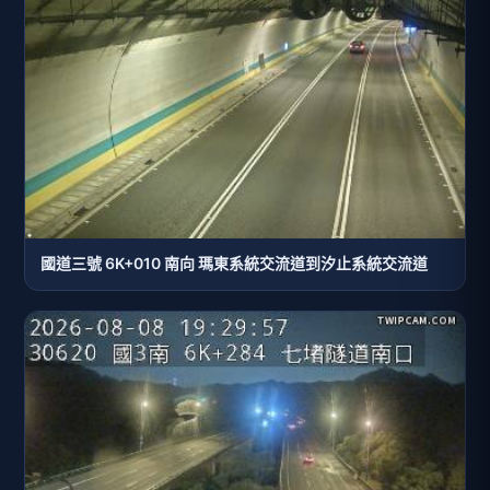
國道三號 6K+010 南向 瑪東系統交流道到汐止系統交流道