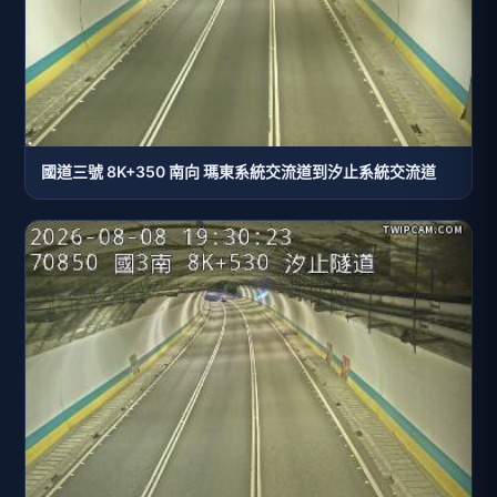
國道三號 8K+350 南向 瑪東系統交流道到汐止系統交流道