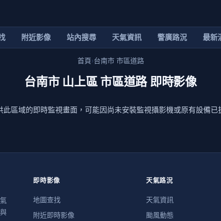
找
附近影像
站內搜尋
天氣資訊
警廣路況
最新
首頁
›
台南市 市區道路
台南市 山上區 市區道路 即時影像
供此區域的即時監視畫面，可能因尚未安裝監視攝影機或原有設備已
即時影像
天氣路況
地圖查找
天氣資訊
氣
與
附近即時影像
颱風動態