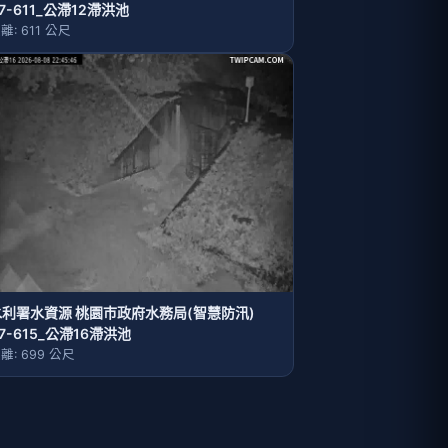
7-611_公滯12滯洪池
離: 611 公尺
水利署水資源 桃園巿政府水務局(智慧防汛)
7-615_公滯16滯洪池
離: 699 公尺