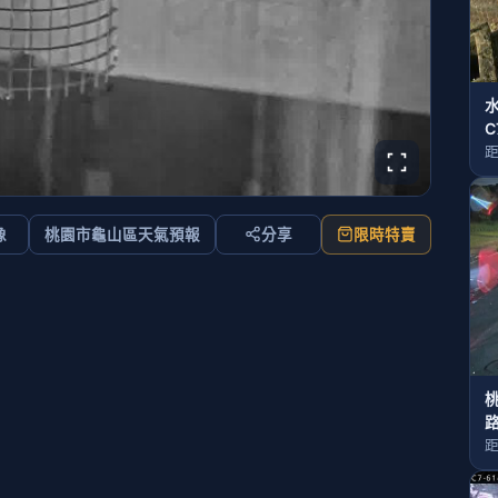
C
距
像
桃園市龜山區天氣預報
分享
限時特賣
桃
距