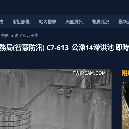
找
附近影像
站內搜尋
天氣資訊
警廣路況
最新
 桃園市 防災即時影像
(智慧防汛) C7-613_公滯14滯洪池 即
附