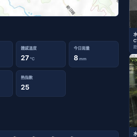
C
距
體感溫度
今日雨量
27
8
℃
mm
熱指數
25