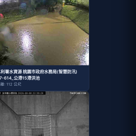
水利署水資源 桃園巿政府水務局(智慧防汛)
7-614_公滯15滯洪池
離: 112 公尺