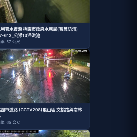
水利署水資源 桃園巿政府水務局(智慧防汛)
7-612_公滯13滯洪池
離: 57 公尺
園市道路 (CCTV298)龜山區 文桃路與南林
路
離: 65 公尺