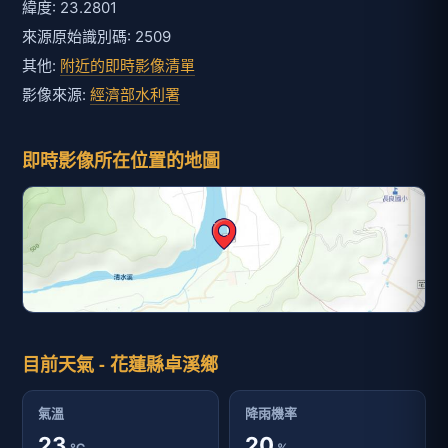
緯度: 23.2801
來源原始識別碼: 2509
其他:
附近的即時影像清單
影像來源:
經濟部水利署
即時影像所在位置的地圖
目前天氣 - 花蓮縣卓溪鄉
氣溫
降雨機率
23
20