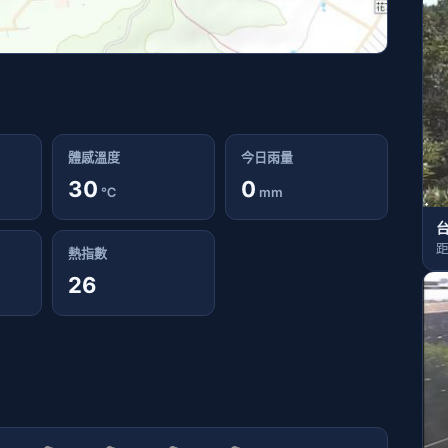
體感溫度
今日雨量
30
0
℃
mm
台
距
熱指數
26