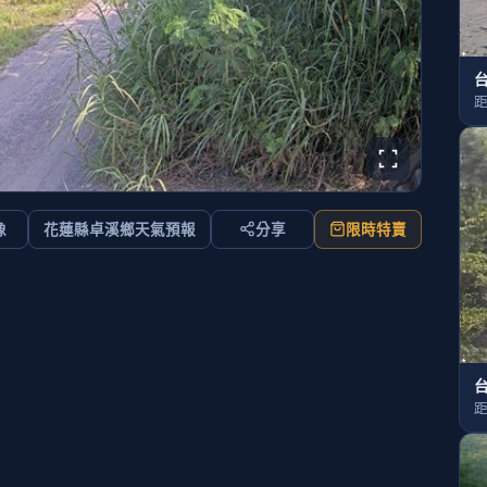
台
距
像
花蓮縣卓溪鄉天氣預報
分享
限時特賣
台
距