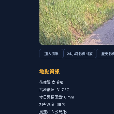
加入清單
24小時影像回放
歷史影
地點資訊
花蓮縣 卓溪鄉
當地氣溫: 31.7 ℃
今日累積雨量: 0 mm
相對濕度: 69 %
風速: 1.8 公尺/秒