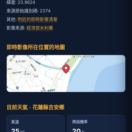
緯度: 23.9624
來源原始識別碼: 2374
其他:
附近的即時影像清單
影像來源:
經濟部水利署
即時影像所在位置的地圖
目前天氣 - 花蓮縣吉安鄉
氣溫
降雨機率
25
20