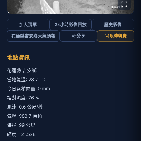
加入清單
24小時影像回放
歷史影像
花蓮縣吉安鄉天氣預報
分享
限時特賣
地點資訊
花蓮縣 吉安鄉
當地氣溫: 28.7 ℃
今日累積雨量: 0 mm
相對濕度: 76 %
風速: 0.6 公尺/秒
氣壓: 988.7 百帕
海拔: 99 公尺
經度: 121.5281