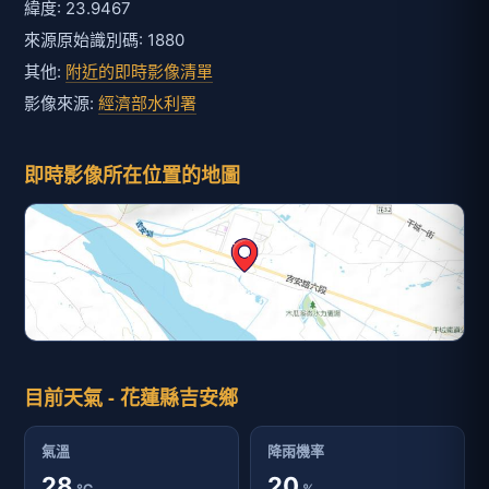
緯度: 23.9467
來源原始識別碼: 1880
其他:
附近的即時影像清單
影像來源:
經濟部水利署
即時影像所在位置的地圖
目前天氣 - 花蓮縣吉安鄉
氣溫
降雨機率
28
20