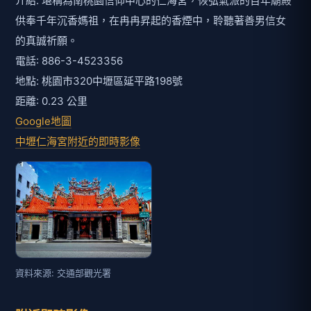
介紹: 堪稱為南桃園信仰中心的仁海宮，恢弘氣派的百年廟殿
供奉千年沉香媽祖，在冉冉昇起的香煙中，聆聽著善男信女
的真誠祈願。
電話: 886-3-4523356
地點: 桃園市320中壢區延平路198號
距離: 0.23 公里
Google地圖
中壢仁海宮附近的即時影像
資料來源: 交通部觀光署