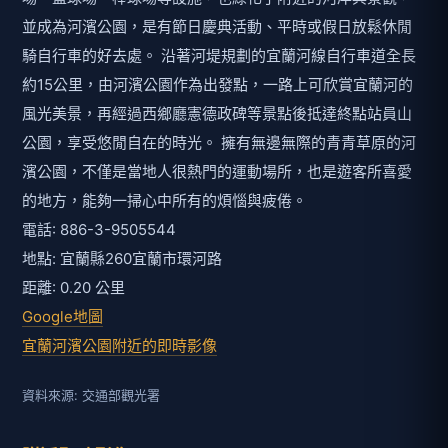
並成為河濱公園，是有節日慶典活動、平時或假日放鬆休閒
騎自行車的好去處。 沿著河堤規劃的宜蘭河線自行車道全長
約15公里，由河濱公園作為出發點，一路上可欣賞宜蘭河的
風光美景，再經過西鄉廳憲德政碑等景點後抵達終點站員山
公園，享受悠閒自在的時光。 擁有無邊無際的青青草原的河
濱公園，不僅是當地人很熱門的運動場所，也是遊客所喜愛
的地方，能夠一掃心中所有的煩惱與疲倦。
電話: 886-3-9505544
地點: 宜蘭縣260宜蘭市環河路
距離: 0.20 公里
Google地圖
宜蘭河濱公園附近的即時影像
資料來源: 交通部觀光署