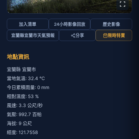
加入清單
24小時影像回放
歷史影像
宜蘭縣宜蘭市天氣預報
分享
限時特賣
地點資訊
宜蘭縣 宜蘭市
當地氣溫: 32.4 ℃
今日累積雨量: 0 mm
相對濕度: 53 %
風速: 3.3 公尺/秒
氣壓: 992.7 百帕
海拔: 9 公尺
經度: 121.7558