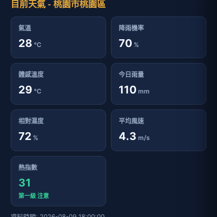
目前天氣 - 桃園市桃園區
氣溫
降雨機率
28
70
℃
%
體感溫度
今日雨量
29
110
℃
mm
相對濕度
平均風速
72
4.3
%
m/s
熱指數
31
第一級 注意
資料時間: 2026-08-09 18:00:00