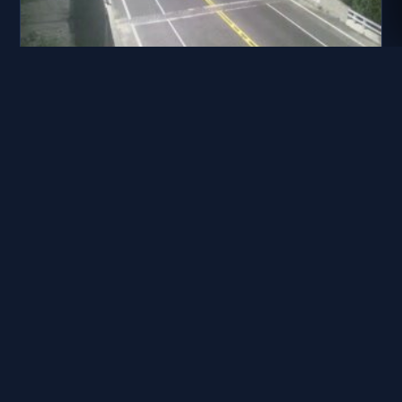
台9線 340K+950
距離: 385 公尺
台東縣道路 臺9縣 東38線(小熊度假村)