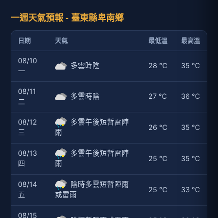
一週天氣預報 - 臺東縣卑南鄉
日期
天氣
最低溫
最高溫
08/10
多雲時陰
28 ℃
35 ℃
一
08/11
多雲時陰
27 ℃
36 ℃
二
08/12
多雲午後短暫雷陣
26 ℃
35 ℃
三
雨
08/13
多雲午後短暫雷陣
25 ℃
35 ℃
四
雨
08/14
陰時多雲短暫陣雨
25 ℃
33 ℃
五
或雷雨
08/15