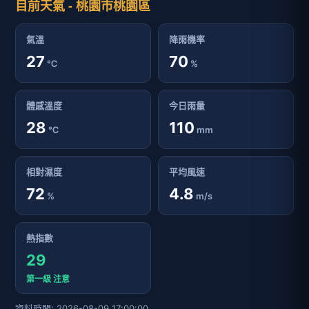
目前天氣 - 桃園市桃園區
氣溫
降雨機率
27
70
℃
%
體感溫度
今日雨量
28
110
℃
mm
相對濕度
平均風速
72
4.8
%
m/s
熱指數
29
第一級 注意
資料時間: 2026-08-09 17:00:00