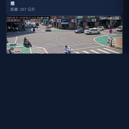
橋
距離: 267 公尺
水利署水資源 桃園巿政府水務局(智慧防汛) C2-614_中山路
185號
距離: 387 公尺