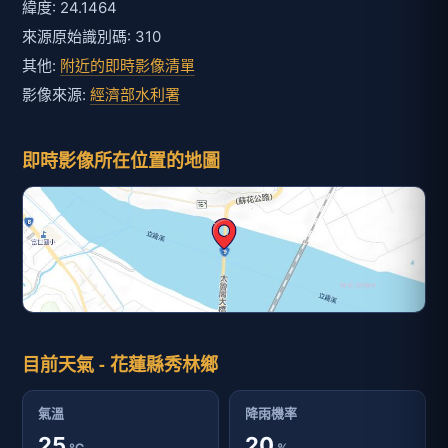
緯度: 24.1464
來源原始識別碼: 310
其他:
附近的即時影像清單
影像來源:
經濟部水利署
即時影像所在位置的地圖
目前天氣 - 花蓮縣秀林鄉
氣溫
降雨機率
25
20