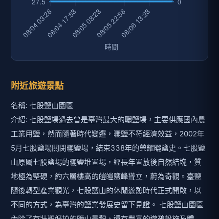
附近旅遊景點
名稱: 七股鹽山園區
介紹: 七股鹽場過去曾是臺灣最大的曬鹽場，主要供應國內農
工業用鹽，然而隨著時代變遷，曬鹽不符經濟效益，2002年
5月七股鹽場關閉曬鹽場，結束338年的榮耀曬鹽史。七股鹽
山原屬七股鹽場的曬鹽堆置場，經長年置放後自然結塊，質
地極為堅硬，約六層樓高的皚皚鹽峰聳立，蔚為奇觀。臺鹽
隨後轉型產業觀光，七股鹽山的休閒遊憩時代正式開啟，以
不同的方式，為臺灣的鹽業發展史留下見證。 七股鹽山園區
內除了有壯觀好拍的鹽山景觀，還有豐富的遊憩設施及體