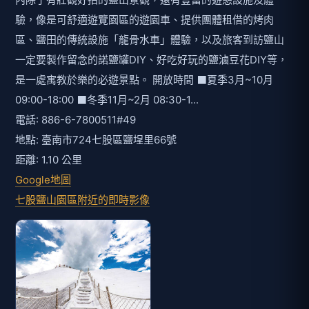
驗，像是可舒適遊覽園區的遊園車、提供團體租借的烤肉
區、鹽田的傳統設施「龍骨水車」體驗，以及旅客到訪鹽山
一定要製作留念的諾鹽罐DIY、好吃好玩的鹽滷豆花DIY等，
是一處寓教於樂的必遊景點。 開放時間 ⬛️夏季3月~10月
09:00-18:00 ⬛️冬季11月~2月 08:30-1...
電話: 886-6-7800511#49
地點: 臺南市724七股區鹽埕里66號
距離: 1.10 公里
Google地圖
七股鹽山園區附近的即時影像