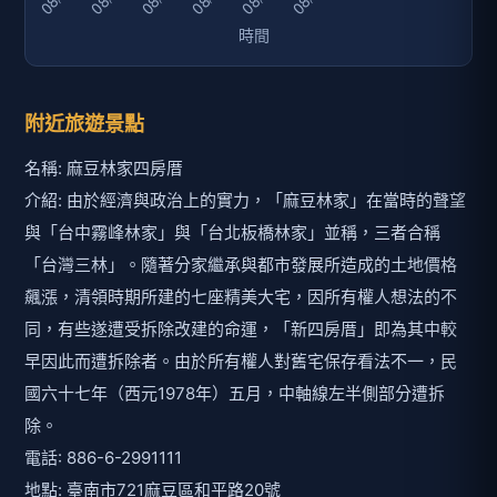
附近旅遊景點
名稱: 麻豆林家四房厝
介紹: 由於經濟與政治上的實力，「麻豆林家」在當時的聲望
與「台中霧峰林家」與「台北板橋林家」並稱，三者合稱
「台灣三林」。隨著分家繼承與都市發展所造成的土地價格
飆漲，清領時期所建的七座精美大宅，因所有權人想法的不
同，有些遂遭受拆除改建的命運，「新四房厝」即為其中較
早因此而遭拆除者。由於所有權人對舊宅保存看法不一，民
國六十七年（西元1978年）五月，中軸線左半側部分遭拆
除。
電話: 886-6-2991111
地點: 臺南市721麻豆區和平路20號