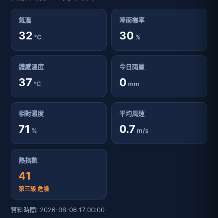
氣溫
降雨機率
32
30
℃
%
體感溫度
今日雨量
37
0
℃
mm
相對濕度
平均風速
71
0.7
%
m/s
熱指數
41
第三級 危險
資料時間: 2026-08-06 17:00:00