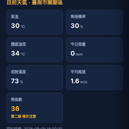
目前天氣 - 臺南市關廟區
氣溫
降雨機率
30
30
℃
%
體感溫度
今日雨量
34
0
℃
mm
相對濕度
平均風速
73
1.6
%
m/s
熱指數
36
第二級 格外注意
資料時間: 2026-08-09 18:00:00