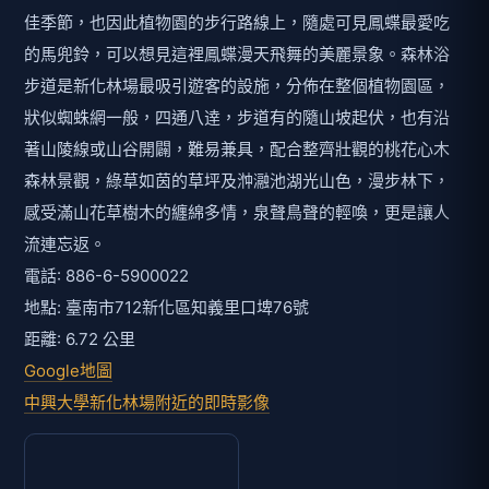
佳季節，也因此植物園的步行路線上，隨處可見鳳蝶最愛吃
的馬兜鈴，可以想見這裡鳳蝶漫天飛舞的美麗景象。森林浴
步道是新化林場最吸引遊客的設施，分佈在整個植物園區，
狀似蜘蛛網一般，四通八逹，步道有的隨山坡起伏，也有沿
著山陵線或山谷開闢，難易兼具，配合整齊壯觀的桃花心木
森林景觀，綠草如茵的草坪及浺瀜池湖光山色，漫步林下，
感受滿山花草樹木的纏綿多情，泉聲鳥聲的輕喚，更是讓人
流連忘返。
電話: 886-6-5900022
地點: 臺南市712新化區知義里口埤76號
距離: 6.72 公里
Google地圖
中興大學新化林場附近的即時影像