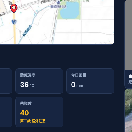
體感溫度
今日雨量
距
36
0
℃
mm
熱指數
40
第二級 格外注意