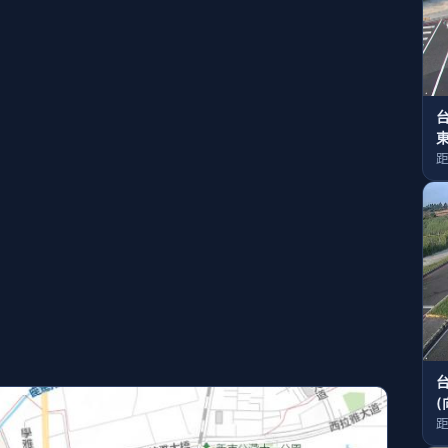
東
距
(
距