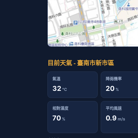
目前天氣 - 臺南市新市區
氣溫
降雨機率
32
20
℃
%
相對濕度
平均風速
70
0.9
%
m/s