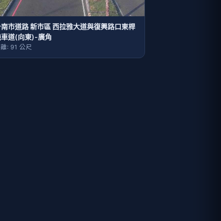
台南市道路 新市區 西拉雅大道與復興路口東桿
車道(向東)-廣角
離: 91 公尺