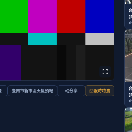
(
距
像
臺南市新市區天氣預報
分享
限時特賣
(
距