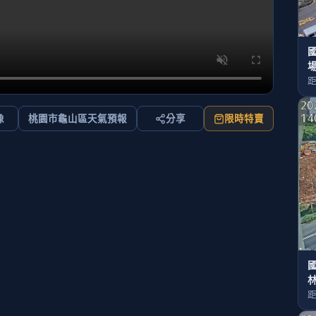
國
距
像
桃園市龜山區天氣預報
分享
限時特賣
國
距