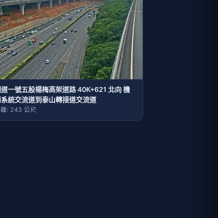
道一號五股楊梅高架道路 40K+621 北向 機
場系統交流道到泰山轉接道交流道
離: 243 公尺