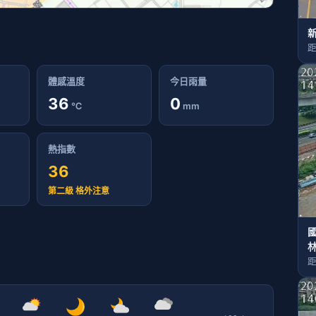
距
體感溫度
今日雨量
36
0
℃
mm
熱指數
36
第二級 格外注意
國
距