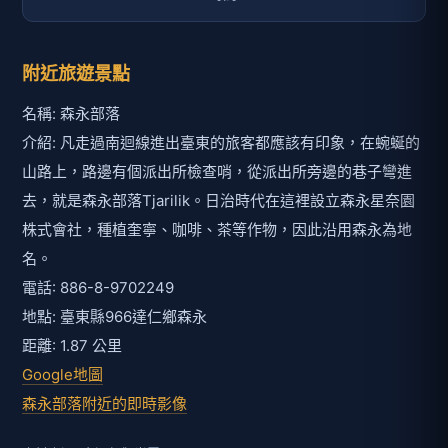
附近旅遊景點
名稱: 森永部落
介紹: 凡走過南迴線進出臺東的旅客都應該有印象，在蜿蜒的
山路上，路邊有個派出所檢查哨，從派出所旁邊的巷子彎進
去，就是森永部落Tjarilik。日治時代在這裡設立森永星奈園
株式會社，種植奎寧、咖啡、茶等作物，因此沿用森永為地
名。
電話: 886-8-9702249
地點: 臺東縣966達仁鄉森永
距離: 1.87 公里
Google地圖
森永部落附近的即時影像