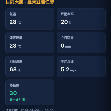
目前天氣 - 臺東縣達仁鄉
氣溫
降雨機率
28
20
℃
%
體感溫度
今日雨量
28
0
℃
mm
相對濕度
平均風速
68
5.2
%
m/s
熱指數
30
第一級 注意
資料時間: 2026-08-09 14:00:00