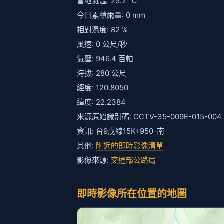
當地氣溫: 25.2 ℃
今日累積雨量: 0 mm
相對濕度: 82 %
風速: 0 公尺/秒
氣壓: 946.4 百帕
海拔: 280 公尺
經度: 120.8050
緯度: 22.2384
來源原始識別碼: CCTV-35-009E-015-004
資訊: 台9戊線15K+950-南
其他:
附近的即時影像清單
影像來源:
交通部公路局
即時影像所在位置的地圖