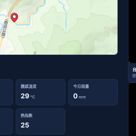
台
距
體感溫度
今日雨量
29
0
℃
mm
熱指數
25