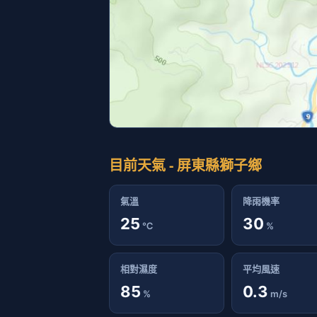
目前天氣 - 屏東縣獅子鄉
氣溫
降雨機率
25
30
℃
%
相對濕度
平均風速
85
0.3
%
m/s