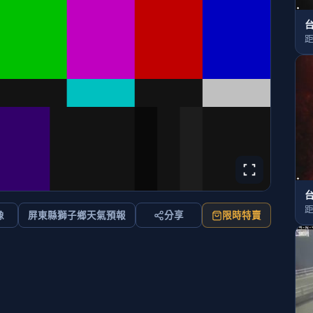
台
距
台
距
像
屏東縣獅子鄉天氣預報
分享
限時特賣