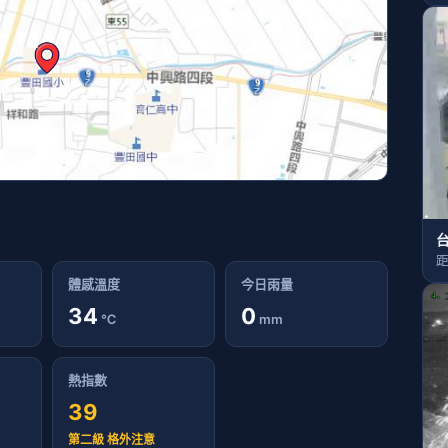
台
距
體感溫度
今日雨量
34
0
℃
mm
熱指數
39
第二級 格外注意