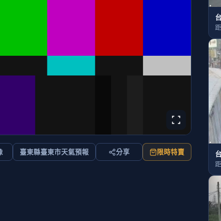
台
距
像
臺東縣臺東市天氣預報
分享
限時特賣
台
距