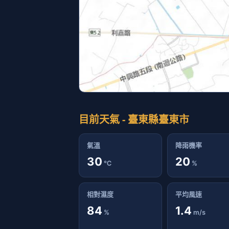
目前天氣 - 臺東縣臺東市
氣溫
降雨機率
30
20
℃
%
相對濕度
平均風速
84
1.4
%
m/s