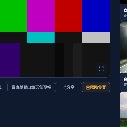
台
距
台
距
像
臺東縣關山鎮天氣預報
分享
限時特賣