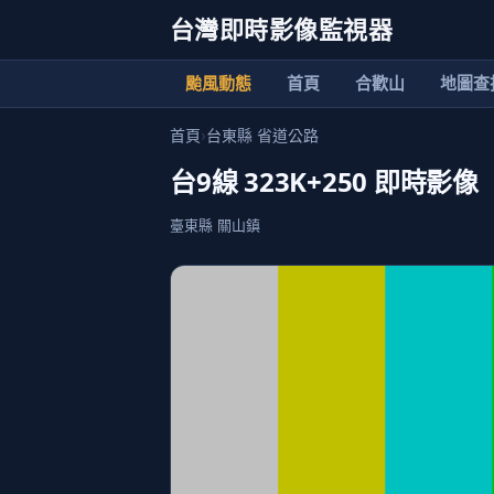
台灣即時影像監視器
颱風動態
首頁
合歡山
地圖查
首頁
›
台東縣 省道公路
台9線 323K+250 即時影像
臺東縣 關山鎮