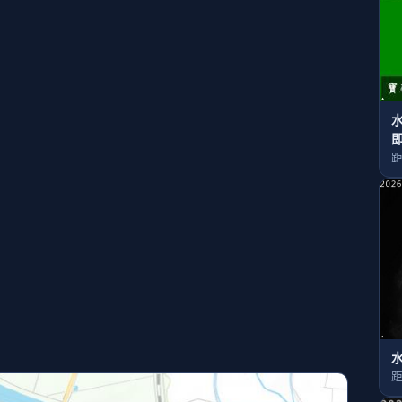
水
距
距