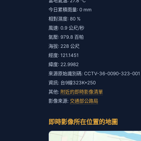
當地氣溫: 27.8 ℃
今日累積雨量: 0 mm
相對濕度: 80 %
風速: 0.9 公尺/秒
氣壓: 979.8 百帕
海拔: 228 公尺
經度: 121.1451
緯度: 22.9982
來源原始識別碼: CCTV-36-0090-323-001
資訊: 台9線323K+250
其他:
附近的即時影像清單
影像來源:
交通部公路局
即時影像所在位置的地圖