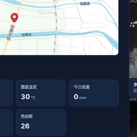
水
體感溫度
今日雨量
距
30
0
℃
mm
熱指數
26