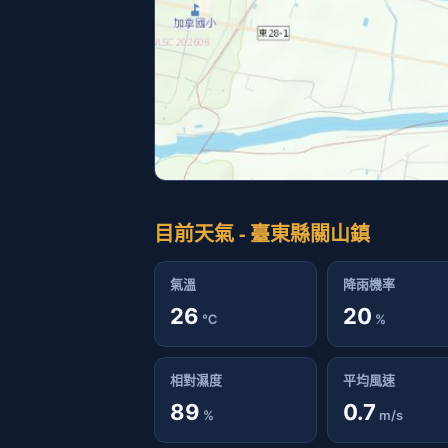
目前天氣 - 臺東縣關山鎮
氣溫
降雨機率
26
20
℃
%
相對濕度
平均風速
89
0.7
%
m/s