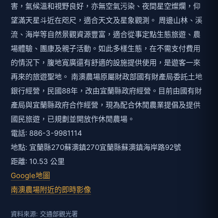
害，氣候溫和視野良好，亦無空氣污染、夜間星空燦爛，仰
望滿天星斗近在咫尺，適合天文及星象觀測。 周邊山林、溪
流、海岸等自然景觀資源豐富，適合從事定點生態旅遊、農
場體驗、團康及親子活動。如此多樣生態，在不需支付費用
的情況下，腹地寬廣還有舒適的設施提供使用，是遊客一來
再來的旅遊聖地。 南澳農場原屬財政部國有財產局委託土地
銀行經營，民國88年，改由宜蘭縣政府經營。目前由國有財
產局與宜蘭縣政府合作經營，現為配合休閒農業提倡及提供
國民旅遊，已規劃並開放作休閒農場。
電話: 886-3-9981114
地點: 宜蘭縣270蘇澳鎮270宜蘭縣蘇澳鎮海岸路92號
距離: 10.53 公里
Google地圖
南澳農場附近的即時影像
資料來源: 交通部觀光署