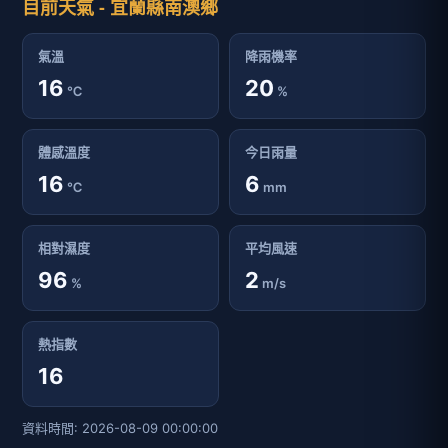
目前天氣 - 宜蘭縣南澳鄉
氣溫
降雨機率
16
20
℃
%
體感溫度
今日雨量
16
6
℃
mm
相對濕度
平均風速
96
2
%
m/s
熱指數
16
資料時間: 2026-08-09 00:00:00