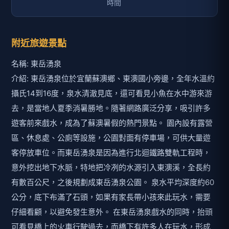
附近旅遊景點
名稱: 東岳湧泉
介紹: 東岳湧泉位於宜蘭蘇澳鄉、東澳國小旁邊，全年水溫約
攝氏14到16度，泉水清澈見底，還可看見小魚在水中游來游
去，是當地人夏季消暑勝地。隨著網路廣泛分享，吸引許多
遊客前來戲水，成為了蘇澳暑假的熱門景點。 園內設有露營
區、休息處、公廁等設施，公園對面有停車場，可供大量遊
客停放車位。而東岳湧泉是因為進行北迴鐵路雙軌工程時，
意外挖出地下水脈，特地把冷冽的水源引入東澳溪，全長約
有數百公尺，之後規劃成東岳湧泉公園。 泉水平均深度約60
公分，底下布滿了石頭，如果有家長帶小孩來此玩水，需要
仔細看顧，以避免發生意外。 在東岳湧泉戲水的同時，抬頭
可看見橋上的火車行駛過去，而橋下有許多人在玩水，形成