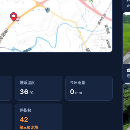
距
台
距
體感溫度
今日雨量
36
0
℃
mm
熱指數
42
第三級 危險