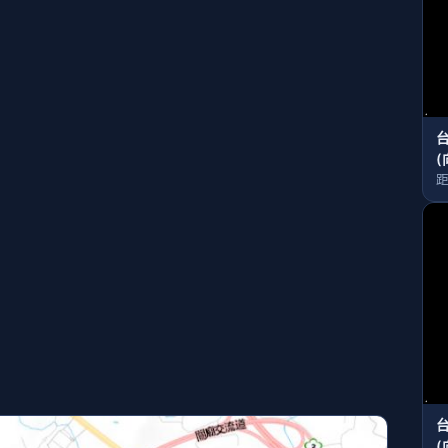
(
距
(