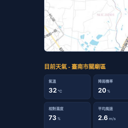
目前天氣 - 臺南市關廟區
氣溫
降雨機率
32
20
℃
%
相對濕度
平均風速
73
2.6
%
m/s