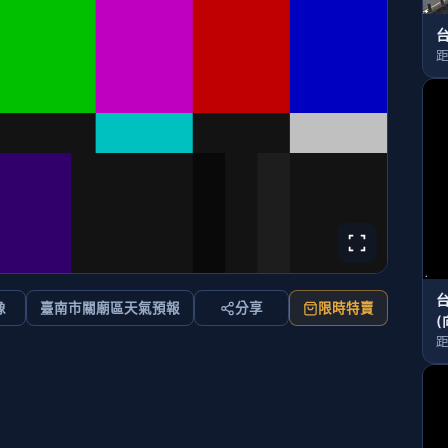
台
距
像
臺南市關廟區天氣預報
分享
限時特賣
(
距