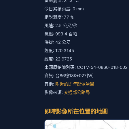
當地氣溫: 31.3 ℃
今日累積雨量: 0 mm
相對濕度: 77 %
風速: 2.5 公尺/秒
氣壓: 993.4 百帕
海拔: 42 公尺
經度: 120.3145
緯度: 22.9725
來源原始識別碼: CCTV-54-0860-018-002
資訊: 台86線18K+027[W]
其他:
附近的即時影像清單
影像來源:
交通部公路局
即時影像所在位置的地圖