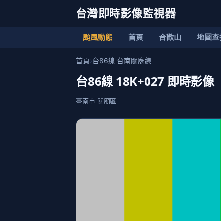
台灣即時影像監視器
颱風動態
首頁
合歡山
地圖查
首頁
›
台86線 台南關廟線
台86線 18K+027 即時影像
臺南市 關廟區