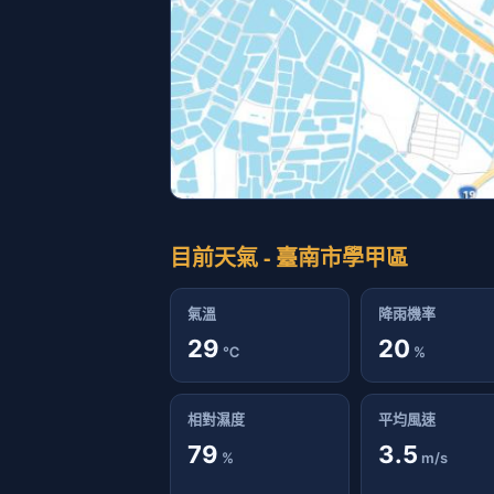
目前天氣 - 臺南市學甲區
氣溫
降雨機率
29
20
℃
%
相對濕度
平均風速
79
3.5
%
m/s