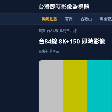
台灣即時影像監視器
颱風動態
首頁
合歡山
地圖查
首頁
›
台84線 北門玉井線
台84線 8K+150 即時影像
臺南市 學甲區