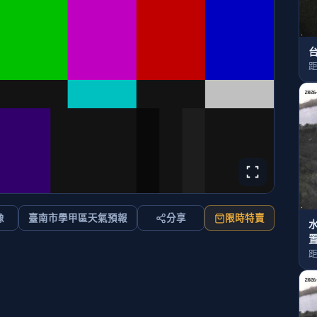
距
像
臺南市學甲區天氣預報
分享
限時特賣
置
距