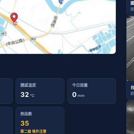
國
距
體感溫度
今日雨量
台
32
0
距
℃
mm
熱指數
35
第二級 格外注意