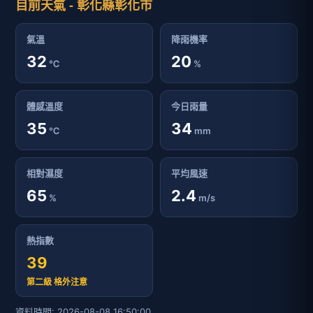
目前天氣 - 彰化縣彰化市
氣溫
降雨機率
32
20
℃
%
體感溫度
今日雨量
35
34
℃
mm
相對濕度
平均風速
65
2.4
%
m/s
熱指數
39
第二級 格外注意
資料時間: 2026-08-08 16:50:00