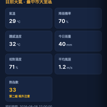
目前天氣 - 臺中市大里區
氣溫
降雨機率
29
70
℃
%
體感溫度
今日雨量
32
40
℃
mm
相對濕度
平均風速
71
1.2
%
m/s
熱指數
33
第二級 格外注意
資料時間: 2026-08-08 22:00:00