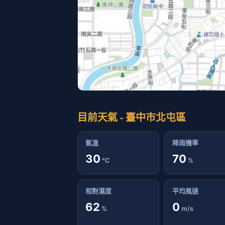
目前天氣 - 臺中市北屯區
氣溫
降雨機率
30
70
℃
%
相對濕度
平均風速
62
0
%
m/s