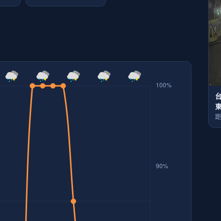
台
東
距