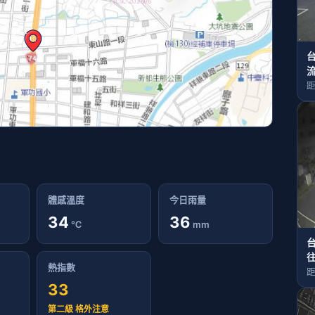
台
流
(
距
體感溫度
今日雨量
34
36
℃
mm
台
往
熱指數
R
距
33
第二級 格外注意