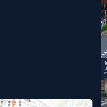
台
往
(
距