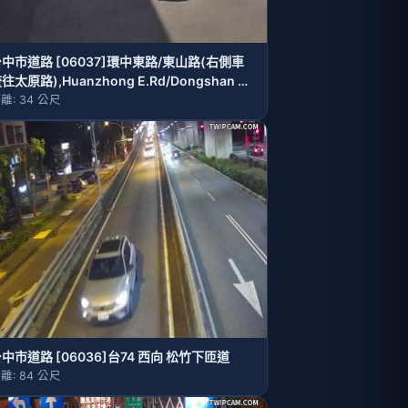
中市道路 [06037]環中東路/東山路(右側車
往太原路),Huanzhong E.Rd/Dongshan Rd
(Right side Traffic flow to Taiyuan Rd)
離: 34 公尺
中市道路 [06036]台74 西向 松竹下匝道
離: 84 公尺