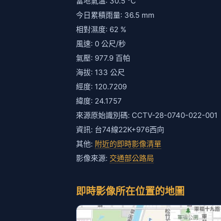
當地氣溫: 30.5 ℃
今日累積雨量: 36.5 mm
相對濕度: 62 %
風速: 0 公尺/秒
氣壓: 977.9 百帕
海拔: 133 公尺
經度: 120.7209
緯度: 24.1757
來源原始識別碼: CCTV-28-0740-022-001
資訊: 台74線22K+976西向
其他:
附近的即時影像清單
影像來源:
交通部公路局
即時影像所在位置的地圖