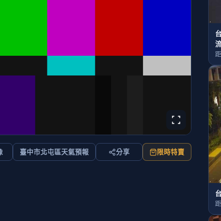
台
流
距
像
臺中市北屯區天氣預報
分享
限時特賣
台
距