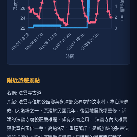
附近旅遊景點
名稱: 法雲寺古道
介紹: 法雲寺位於公館鄉與獅潭鄉交界處的汶水村，為台灣佛
教四大道場之一，原建於民國元年，後因地震毀壞重修，新
建的法雲寺廟貌莊嚴雄麗，頗有大唐之風。 法雲寺內大雄寶
殿供奉白玉佛一尊，高約9尺，重達萬斤，是新加坡的弘宗法