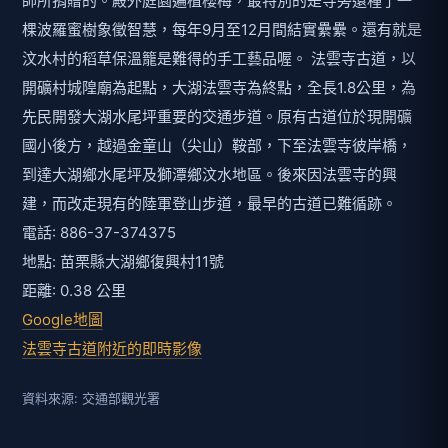
師所捐贈的。殿外庭園遍植櫻梅，最特別的是寺旁還種了一
棵波羅蜜樹象徵智慧，每年9月至12月間結實纍纍。還有就是
汶水村的稻草保溫籠是難得的手工藝品喔。 法雲寺古道，以
開礦村城隍廟為起點，大湖法雲寺為終點，全長1.8公里，為
先民開發大湖水尾坪重要的交通步道。原有古道位於現開礦
國小後方，越過金童山（尖山）鞍部，下至法雲寺彼岸橋，
到達大湖鄉水尾坪及獅潭鄉汶水地區。後來因法雲寺的興
建，而改走現有的陸軍登山步道，最早的古道已難循跡。
電話: 886-37-374375
地點: 苗栗縣大湖鄉復興村11號
距離: 0.38 公里
Google地圖
法雲寺古道附近的即時影像
資料來源: 交通部觀光署