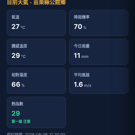
目前天氣 - 苗栗縣公館鄉
氣溫
降雨機率
27
70
℃
%
體感溫度
今日雨量
29
11
℃
mm
相對濕度
平均風速
66
1.6
%
m/s
熱指數
29
第一級 注意
資料時間: 2026-08-08 21:30:00