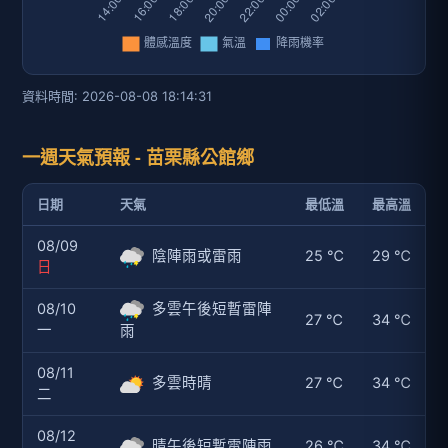
資料時間: 2026-08-08 18:14:31
一週天氣預報 - 苗栗縣公館鄉
日期
天氣
最低溫
最高溫
08/09
陰陣雨或雷雨
25 ℃
29 ℃
日
08/10
多雲午後短暫雷陣
27 ℃
34 ℃
一
雨
08/11
多雲時晴
27 ℃
34 ℃
二
08/12
晴午後短暫雷陣雨
26 ℃
34 ℃