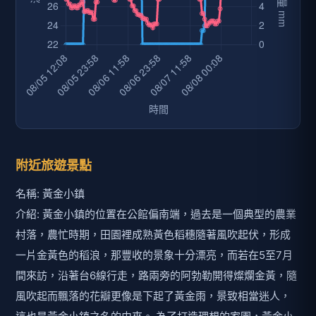
附近旅遊景點
名稱: 黃金小鎮
介紹: 黃金小鎮的位置在公館偏南端，過去是一個典型的農業
村落，農忙時期，田園裡成熟黃色稻穗隨著風吹起伏，形成
一片金黃色的稻浪，那豐收的景象十分漂亮，而若在5至7月
間來訪，沿著台6線行走，路兩旁的阿勃勒開得燦爛金黃，隨
風吹起而飄落的花瓣更像是下起了黃金雨，景致相當迷人，