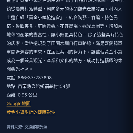
這也是黃金小鎮之名的由來。 為了打造理想的家園，黃金小
鎮從農業村落轉型，朝向多元的休閒觀光產業發展，村內人
士還自組「黃金小鎮協進會」，結合陶藝、竹編、特色民
宿、餐飲美食、庭園景觀、花卉農場、觀光農園等，增加當
地休閒產業的豐富性，讓小鎮更具特色。 除了這些具有特色
的店家，當地還規劃了田園水圳自行車路線，滿足喜愛騎單
車閒逛遊客的需求，在居民共同的努力下，讓整個黃金小鎮
成為一個兼具觀光、產業和文化的地方，成功打造精緻的休
閒觀光社區。
電話: 886-37-237698
地點: 苗栗縣公館鄉福基村154號
距離: 0.95 公里
Google地圖
黃金小鎮附近的即時影像
資料來源: 交通部觀光署