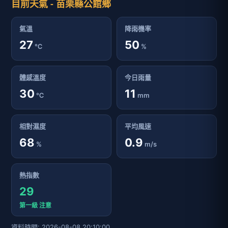
目前天氣 - 苗栗縣公館鄉
氣溫
降雨機率
27
50
℃
%
體感溫度
今日雨量
30
11
℃
mm
相對濕度
平均風速
68
0.9
%
m/s
熱指數
29
第一級 注意
資料時間: 2026-08-08 20:10:00