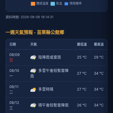
資料時間: 2026-08-08 18:14:31
一週天氣預報 - 苗栗縣公館鄉
日期
天氣
最低溫
最高溫
08/09
陰陣雨或雷雨
25 ℃
29 ℃
日
08/10
多雲午後短暫雷陣
27 ℃
34 ℃
一
雨
08/11
多雲時晴
27 ℃
34 ℃
二
08/12
晴午後短暫雷陣雨
26 ℃
34 ℃
三