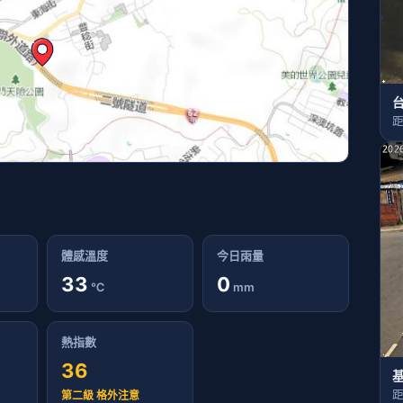
台
距
體感溫度
今日雨量
33
0
℃
mm
熱指數
36
距
第二級 格外注意