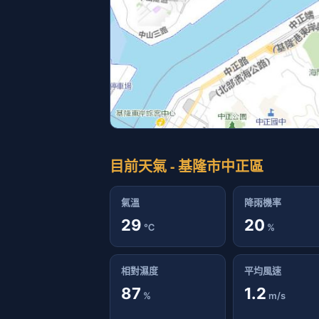
目前天氣 - 基隆市中正區
氣溫
降雨機率
29
20
℃
%
相對濕度
平均風速
87
1.2
%
m/s