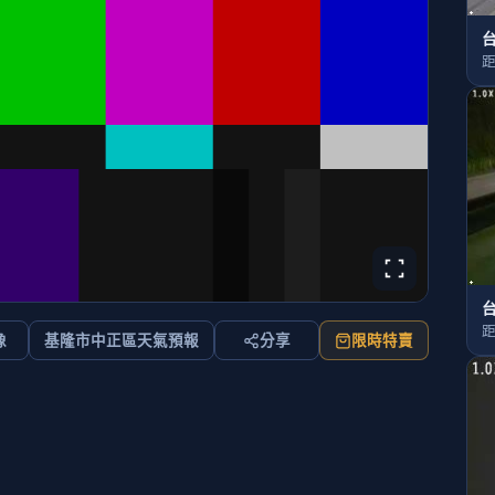
台
距
台
距
像
基隆市中正區天氣預報
分享
限時特賣