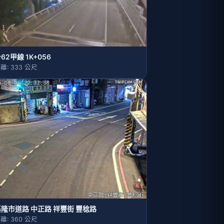
62甲線 1K+056
離: 333 公尺
基隆市道路 中正路 祥豐街 豐稔路
離: 360 公尺