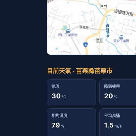
目前天氣 - 苗栗縣苗栗市
氣溫
降雨機率
30
20
℃
%
相對濕度
平均風速
79
1.5
%
m/s