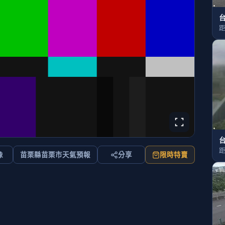
台
距
台
距
像
苗栗縣苗栗市天氣預報
分享
限時特賣