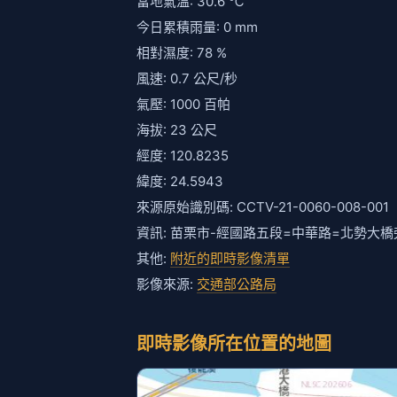
當地氣溫: 30.6 ℃
今日累積雨量: 0 mm
相對濕度: 78 %
風速: 0.7 公尺/秒
氣壓: 1000 百帕
海拔: 23 公尺
經度: 120.8235
緯度: 24.5943
來源原始識別碼: CCTV-21-0060-008-001
資訊: 苗栗市-經國路五段=中華路=北勢大橋旁
其他:
附近的即時影像清單
影像來源:
交通部公路局
即時影像所在位置的地圖