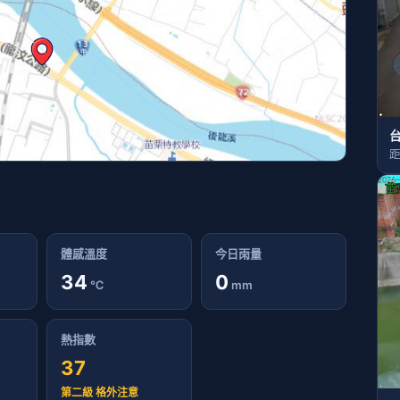
台
距
體感溫度
今日雨量
34
0
℃
mm
熱指數
37
第二級 格外注意