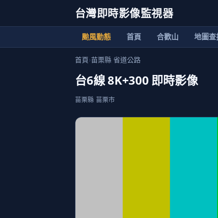
台灣即時影像監視器
颱風動態
首頁
合歡山
地圖查
首頁
›
苗栗縣 省道公路
台6線 8K+300 即時影像
苗栗縣 苗栗市