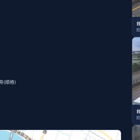
台
距
(順樁)
台
距