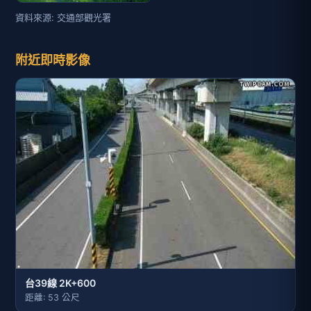
台39線 2K+600
距離: 53 公尺
水利署水資源 臺南市政府水利局 鹽水溪(右岸)埤仔頭堤防上
游34號水門移動式抽水機排放管路改善工程
距離: 997 公尺