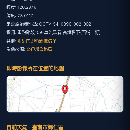
目前天氣 - 臺南市歸仁區
氣溫
降雨機率
33
20
℃
%
體感溫度
今日雨量
36
0
℃
mm
相對濕度
平均風速
66
2.4
%
m/s