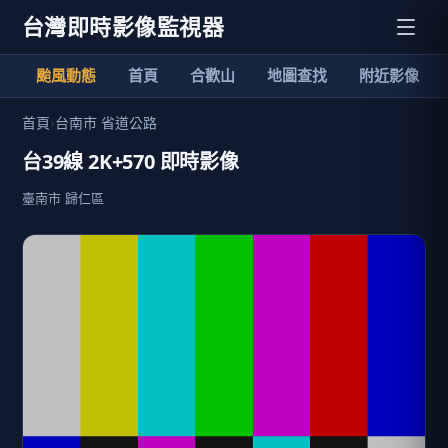
台灣即時影像監視器
颱風動態
首頁
合歡山
地圖查找
附近影像
首頁
›
台南市 省道公路
台39線 2K+570 即時影像
臺南市 歸仁區
加入清單
24小時影像回放
歷史影像
臺南市歸仁區天氣預報
分享
限時特賣
地點資訊
臺南市 歸仁區
當地氣溫: 33 ℃