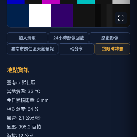
今日累積雨量: 0 mm
相對濕度: 64 %
風速: 2.1 公尺/秒
氣壓: 995.2 百帕
海拔: 12 公尺
經度: 120.2876
緯度: 23.0117
來源原始識別碼: CCTV-54-0390-002-002
資訊: 重點路段109-車流監看 高鐵橋下(西埔二街)
其他:
附近的即時影像清單
影像來源:
交通部公路局
即時影像所在位置的地圖