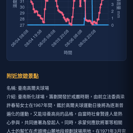
介紹: 臺南新化球場，籌劃開發於戒嚴時期，由前立法委員梁
許春菊女士在1967年間，鑑於高爾夫球運動日後將為逐漸普
遍化的運動，又能培養高尚的品格，由當時社會賢達人是熱
心參與，共同連署為發起人。同時，承蒙何應欽將軍等相關
人士的幫忙在虎頭埤山麓地段規劃球場用地。在1971年3月完
成前9洞，在1978年再完成後9洞，而為18洞的球場，一直到
1998年，後9洞重新整理再度開放，同步開創南部高爾夫運動
風潮！臺南高爾夫球場是南臺灣的老球場之一，距離臺南市
區僅10餘公里，交通相當便利。碧草如茵的球場加上如詩如
畫的優美景致，打起高爾夫球來更覺身心舒暢。
電話: 886-6-5901666
地點: 臺南市712新化區礁坑里100號
距離: 6.12 公里
Google地圖
臺南高爾夫球場附近的即時影像