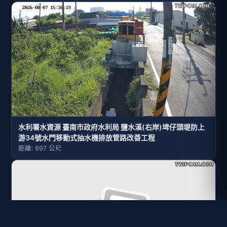
水利署水資源 第六河川分署 鹽水溪右岸埤仔頭堤防34號水門
監視器
距離: 1.0 公里