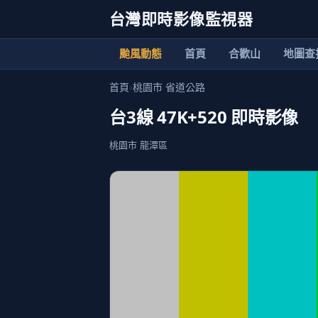
台灣即時影像監視器
颱風動態
首頁
合歡山
地圖查
首頁
›
桃園市 省道公路
台3線 47K+520 即時影像
桃園市 龍潭區