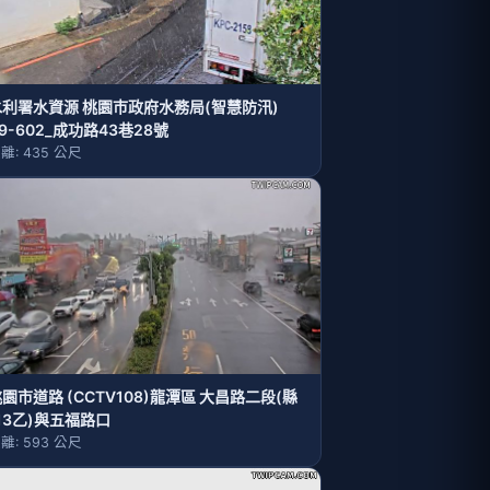
水利署水資源 桃園巿政府水務局(智慧防汛)
9-602_成功路43巷28號
離: 435 公尺
園市道路 (CCTV108)龍潭區 大昌路二段(縣
13乙)與五福路口
離: 593 公尺