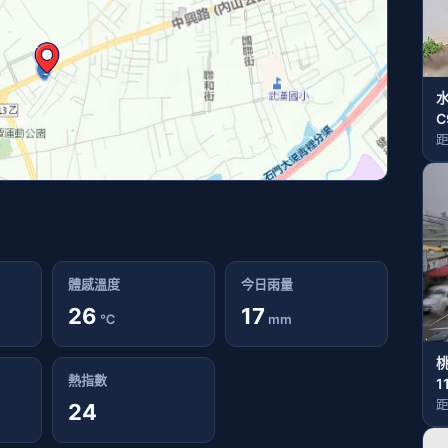
C
距
體感溫度
今日雨量
26
17
℃
mm
桃
熱指數
1
距
24