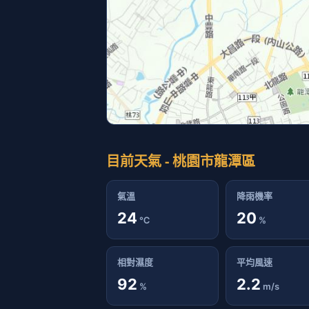
目前天氣 - 桃園市龍潭區
氣溫
降雨機率
24
20
℃
%
相對濕度
平均風速
92
2.2
%
m/s