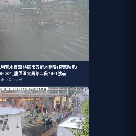
水利署水資源 桃園巿政府水務局(智慧防汛)
9-501_龍潭區大昌路二段79-1號前
離: 401 公尺