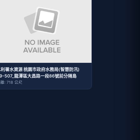
水利署水資源 桃園巿政府水務局(智慧防汛)
9-507_龍潭區大昌路一段86號前分隔島
離: 718 公尺