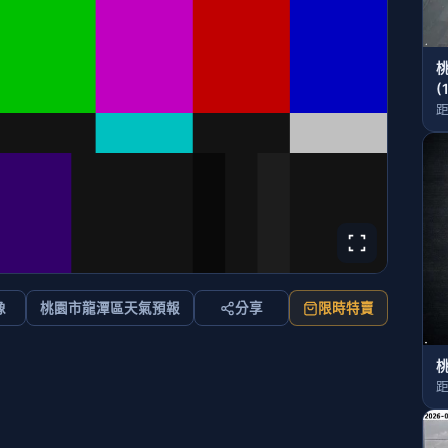
桃
(
距
像
桃園市龍潭區天氣預報
分享
限時特賣
桃
距