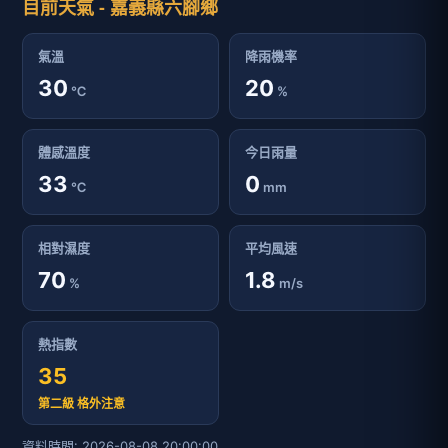
目前天氣 - 嘉義縣六腳鄉
氣溫
降雨機率
30
20
℃
%
體感溫度
今日雨量
33
0
℃
mm
相對濕度
平均風速
70
1.8
%
m/s
熱指數
35
第二級 格外注意
資料時間: 2026-08-08 20:00:00