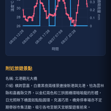
附近旅遊景點
名稱: 北港觀光大橋
介紹: 橫跨雲嘉，白晝黑夜兩樣景連接新港與北港，恰為雲林
縣和嘉義縣交界，以金紅兩色和三拱圈橋環暗喻龍的形體，
日光照映下橋面如點點圓環，充滿巧思。橋旁停車場亦不定
期舉辦市集活動，吸引各地至朝天宮朝聖遊客前來。